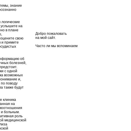
темы, знание
осознанно
 логические
з услышите на
ено в плане
Добро пожаловать
о,
на мой сайт.
еоцените свою
в и примите
Часто ли мы вспоминаем
осудистых
непреложную истину о том,
что здоровье – величайшая
человеческая ценность?
информацию об
ечных болезней,
Зачастую это происходит
предстоит.
тогда, когда начинаешь
ки с одной
остро ощущать его
ска возможных
нехватку... Сердечно-
понимание и,
сосудистые катастрофы
 по поводу
меняют жизнь человека за
ла также будут
один день.
К сожалению, таких
е клиника
катастроф в мире
ванная на
происходит с каждым годом
имоотношения
все больше и больше.
 и больным.
ктивная роль
Сердечно-сосудистые
мой медицинской
заболевания являются
лиза
одной из основных причин
нской
смертности, и современная