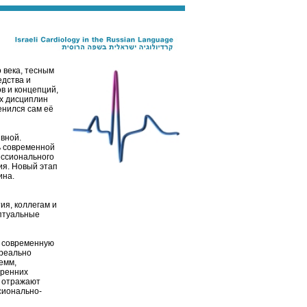
 века, тесным
дства и
в и концепций,
х дисциплин
енился сам её
вной.
ь современной
ессионального
ия. Новый этап
ина.
и
ия, коллегам и
ептуальные
и современную
реально
емм,
тренних
 отражают
сионально-