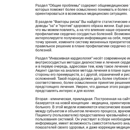
Раздел "Общие проблемы" содержит общемедицинские 
которых поможет более осмысленно понимать и более 
ориентироваться в возможных медицинских ситуациях.
В разделе "Факторы риска" Вы найдёте статистические и
доводы "за" и "против" здорового образа жизни. Ещё ра
что мы можем повлиять, а на что влияние наше огранич
профилактики сердечно сосудистых болезней. Возможн
интерполируете полученную информацию на себя, пер
точку зрения, измените систему жизненных приоритето
правильное решение в плане профилактики сердечно с
болезней.
Раздел "Инвазивная кардиология" несёт современную 
внутрисосудистых методах диагностики и лечения серд
и в первую очередь, адресован тем, кому такое лечение 
Акцент сделан на анализе метода лечения в плане оцен
стороны его преимуществ, а с другой, ограничений и ри
осложнений. Такой подход должен дать более глубокое 
соответственно, более осмысленное принятие решения
предстоящего лечения. Уверен, что данные этого разде
представлять интерес и для коллег.
Вторая - клиническая, прикладная. Построенная на сайт
базируется на новой концепции - медицина, ориентиро
больного. В этой модели изменяются классические вза
между субъектом и объектом леченого процесса, врачом
Пациенту (пользователю) предоставлена чрезвычайно а
пользования системой. Он участвует в сборе необходи
информации, имеет возможность самостоятельного ана
показателей своего здоровья, и даже коррекции медици