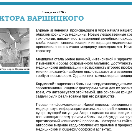
9 августа 2026 г.
Бурные изменения, происшедшие в мире начала нашего
образом коснулись медицины. Новые лекарственные сре
технологии, динамичность изменений лечебных подходо
глобализация, специализация и интеграция медицински
принципиально отличают медицину последних лет. Изм
характер.
Медицина стала более научной, интенсивной и эффекти
Изменился и образ современного больного. Доступност
медицинской информации и возможность второго проф
мнения, пожалуй, наиболее ярко отражают эти изменен
требует новых форм. Одна из них -компьютерная медиц
Кардиосайт адресован больным с сердечнососудистым
заболеваниями, людям с факторами риска для их развит
всем, кто интересуется этой темой. Две основные конц
задачи были реализованы при его разработке.
Первая - информационная. Идеей явилось преподнест
медицинскую информацию максимально приближенно к 
существующей ситуации. Акцент сделан на анализе дил
возникающих перед врачом и больным, обсуждении вну
противоречий клинической проблемы. Материалы сайта
авторское видение кардиологических проблем в профес
медицинском и общефилософском аспектах.